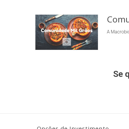
Comu
A Macrobió
Se 
Opções de Investimento