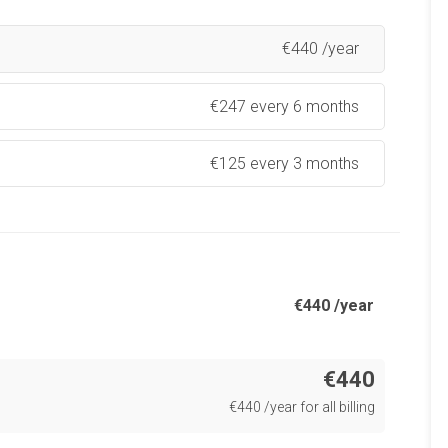
€
440 /year
€
247 every 6 months
€
125 every 3 months
€
440 /year
€440
€
440 /year for all billing