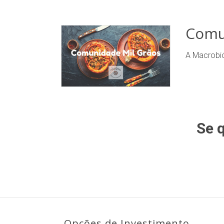
Comu
A Macrobió
Se 
Opções de Investimento