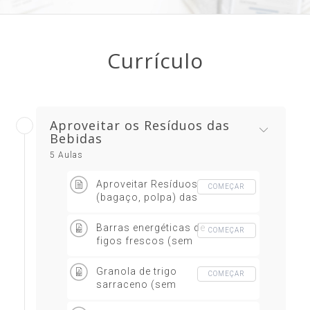
Currículo
Aproveitar os Resíduos das
Bebidas
5 Aulas
Aproveitar Resíduos
COMEÇAR
(bagaço, polpa) das
bebidas vegetais
Barras energéticas de
COMEÇAR
figos frescos (sem
glúten)
Granola de trigo
COMEÇAR
sarraceno (sem
glúten)