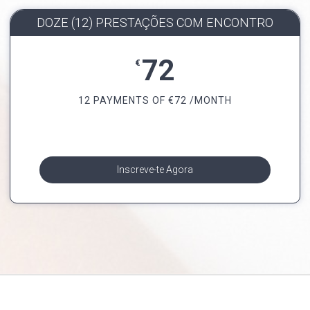
DOZE (12) PRESTAÇÕES COM ENCONTRO
72
€
12 PAYMENTS OF
€
72 /MONTH
Inscreve-te Agora