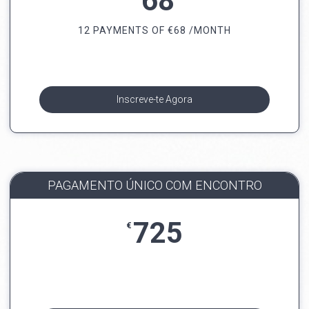
68
12 PAYMENTS OF
€
68 /MONTH
Inscreve-te Agora
PAGAMENTO ÚNICO COM ENCONTRO
725
€